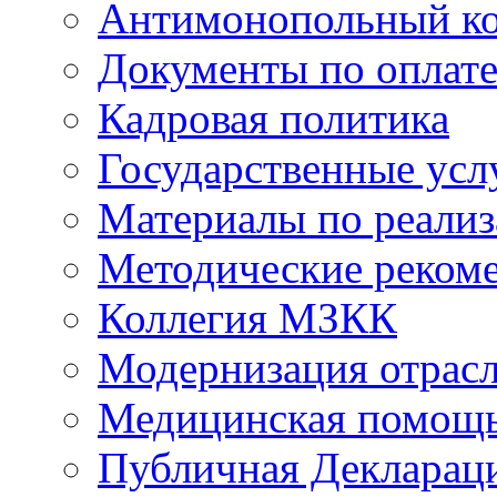
Антимонопольный к
Документы по оплате
Кадровая политика
Государственные усл
Материалы по реали
Методические реком
Коллегия МЗКК
Модернизация отрасл
Медицинская помощ
Публичная Деклараци