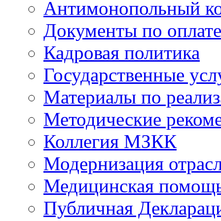
Антимонопольный к
Документы по оплате
Кадровая политика
Государственные усл
Материалы по реали
Методические реком
Коллегия МЗКК
Модернизация отрасл
Медицинская помощ
Публичная Деклараци