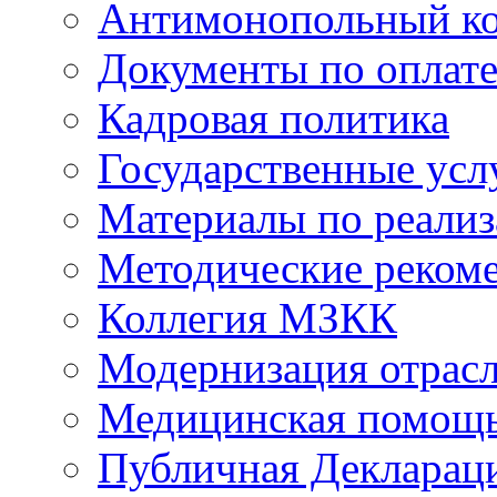
Антимонопольный к
Документы по оплате
Кадровая политика
Государственные усл
Материалы по реали
Методические реком
Коллегия МЗКК
Модернизация отрасл
Медицинская помощ
Публичная Деклараци