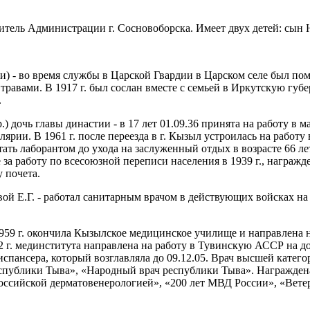
ель Администрации г. Сосновоборска. Имеет двух детей: сын Ни
ии) - во время службы в Царской Гвардии в Царском селе был п
равами. В 1917 г. был сослан вместе с семьей в Иркутскую губе
.
.) дочь главы династии - в 17 лет 01.09.36 принята на работу в 
лярии. В 1961 г. после переезда в г. Кызыл устроилась на работ
ать лаборантом до ухода на заслуженный отдых в возрасте 66 л
 за работу по всесоюзной переписи населения в 1939 г., награж
 почета.
ой Е.Г. - работал санитарным врачом в действующих войсках на 
1959 г. окончила Кызылское медицинское училище и направлена н
 г. мединститута направлена на работу в Тувинскую АССР на дол
пансера, который возглавляла до 09.12.05. Врач высшей катего
спублики Тыва», «Народный врач республики Тыва». Награжден
российской дерматовенерологией», «200 лет МВД России», «Вете