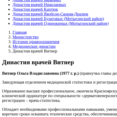
Династия врачей Николаевых
Династия врачей Каптюк
Династия врачей Якобсон-Скорая-Дралюк
Династия врачей Булатовых (Мотыгинский район)
Династия врачей Одинокиных (Мотыгинский район)
Главная
Министерство
История здравоохранения
Медицинские династии
Династия врачей Витнер
Династия врачей Витнер
Витнер Ольга Владиславовна
(1977 г. р.)
(правнучка главы ди
Заведующая отделением медицинской статистики и регистрации
Образование высшее профессиональное, окончила Красноярску
клинической ординатуре по специальности «дерматовенеролог
регистрации – врача-статистика.
Обладает необходимыми профессиональными навыками, умение
короткие сроки осваивать технические средства, обеспечиваю