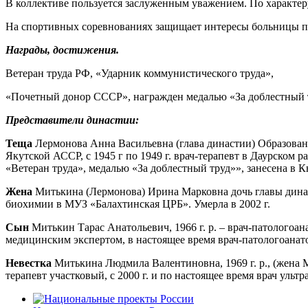
В коллективе пользуется заслуженным уважением. По характер
На спортивных соревнованиях защищает интересы больницы по 
Награды, достижения.
Ветеран труда РФ, «Ударник коммунистического труда»,
«Почетный донор СССР», награжден медалью «За доблестный т
Представители династии:
Теща
Лермонова Анна Васильевна (глава династии) Образовани
Якутской АССР, с 1945 г по 1949 г. врач-терапевт в Даурском
«Ветеран труда», медалью «За доблестный труд»», занесена в К
Жена
Митькина (Лермонова) Ирина Марковна дочь главы династ
биохимии в МУЗ «Балахтинская ЦРБ». Умерла в 2002 г.
Сын
Митькин Тарас Анатольевич, 1966 г. р. – врач-патологоа
медицинским экспертом, в настоящее время врач-патологоана
Невестка
Митькина Людмила Валентиновна, 1969 г. р., (жена М
терапевт участковый, с 2000 г. и по настоящее время врач ульт