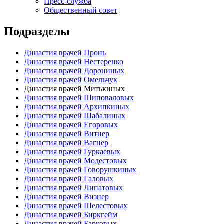
Пресс-служба
Общественный совет
Подразделы
Династия врачей Пронь
Династия врачей Нестеренко
Династия врачей Дорониных
Династия врачей Омельчук
Династия врачей Митькиных
Династия врачей Шиповаловых
Династия врачей Архипкиных
Династия врачей Шабалиных
Династия врачей Егоровых
Династия врачей Витнер
Династия врачей Вагнер
Династия врачей Гуркаевых
Династия врачей Модестовых
Династия врачей Говорушкиных
Династия врачей Галовых
Династия врачей Липатовых
Династия врачей Визнер
Династия врачей Шелестовых
Династия врачей Биркгейм
Династия врачей Барковых