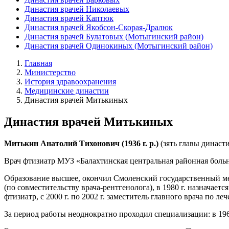
Династия врачей Николаевых
Династия врачей Каптюк
Династия врачей Якобсон-Скорая-Дралюк
Династия врачей Булатовых (Мотыгинский район)
Династия врачей Одинокиных (Мотыгинский район)
Главная
Министерство
История здравоохранения
Медицинские династии
Династия врачей Митькиных
Династия врачей Митькиных
Митькин
Анатолий
Тихонович
(1936 г. р.)
(зять главы династи
Врач фтизиатр МУЗ «Балахтинская центральная районная больн
Образование высшее, окончил Смоленский государственный мед
(по совместительству врача-рентгенолога), в 1980 г. назначается 
фтизиатр, с 2000 г. по 2002 г. заместитель главного врача по ле
За период работы неоднократно проходил специализации: в 1969