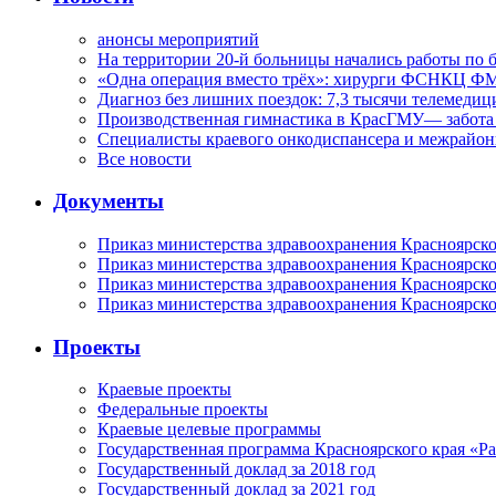
анонсы мероприятий
На территории 20-й больницы начались работы по 
«Одна операция вместо трёх»: хирурги ФСНКЦ ФМ
Диагноз без лишних поездок: 7,3 тысячи телемедиц
Производственная гимнастика в КрасГМУ— забота 
Специалисты краевого онкодиспансера и межрайон
Все новости
Документы
Приказ министерства здравоохранения Красноярско
Приказ министерства здравоохранения Красноярско
Приказ министерства здравоохранения Красноярско
Приказ министерства здравоохранения Красноярско
Проекты
Краевые проекты
Федеральные проекты
Краевые целевые программы
Государственная программа Красноярского края «Р
Государственный доклад за 2018 год
Государственный доклад за 2021 год