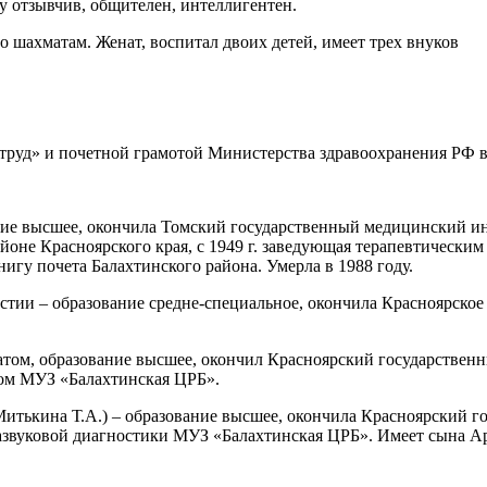
у отзывчив, общителен, интеллигентен.
шахматам. Женат, воспитал двоих детей, имеет трех внуков
руд» и почетной грамотой Министерства здравоохранения РФ в 
е высшее, окончила Томский государственный медицинский инсти
 районе Красноярского края, с 1949 г. заведующая терапевтичес
нигу почета Балахтинского района. Умерла в 1988 году.
ии – образование средне-специальное, окончила Красноярское м
натом, образование высшее, окончил Красноярский государственн
том МУЗ «Балахтинская ЦРБ».
итькина Т.А.) – образование высшее, окончила Красноярский гос
развуковой диагностики МУЗ «Балахтинская ЦРБ». Имеет сына Артем