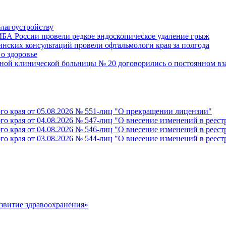
благоустройству
БА России провели редкое эндоскопическое удаление грыж
инских консультаций провели офтальмологи края за полгода
о здоровье
ной клинической больницы № 20 договорились о постоянном в
го края от 05.08.2026 № 551-лиц "О прекращении лицензии"
го края от 04.08.2026 № 547-лиц "О внесение изменений в реес
го края от 04.08.2026 № 546-лиц "О внесение изменений в реес
го края от 03.08.2026 № 544-лиц "О внесение изменений в реес
азвитие здравоохранения»