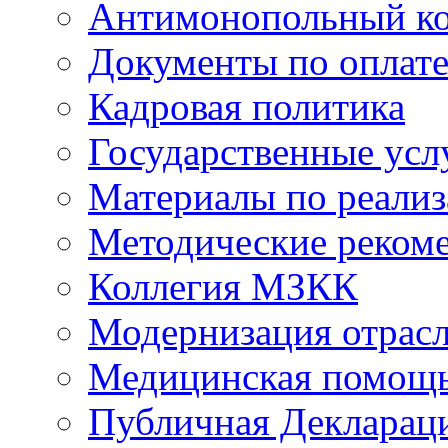
Антимонопольный к
Документы по оплате
Кадровая политика
Государственные усл
Материалы по реали
Методические реком
Коллегия МЗКК
Модернизация отрасл
Медицинская помощ
Публичная Деклараци