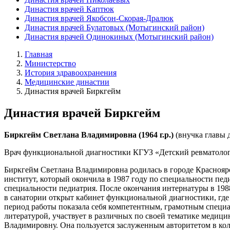
Династия врачей Каптюк
Династия врачей Якобсон-Скорая-Дралюк
Династия врачей Булатовых (Мотыгинский район)
Династия врачей Одинокиных (Мотыгинский район)
Главная
Министерство
История здравоохранения
Медицинские династии
Династия врачей Биркгейм
Династия врачей Биркгейм
Биркгейм
Светлана
Владимировна
(1964 г.р.)
(внучка главы 
Врач функциональной диагностики КГУЗ «Детский ревматолог
Биркгейм Светлана Владимировна родилась в городе Красноярск
институт, который окончила в 1987 году по специальности педи
специальности педиатрия. После окончания интернатуры в 198
в санатории открыт кабинет функциональной диагностики, гд
период работы показала себя компетентным, грамотным специ
литературой, участвует в различных по своей тематике медици
Владимировну. Она пользуется заслуженным авторитетом в кол