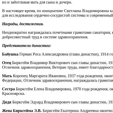
но и заботливая мать для сына и дочери.
В настоящее время, по инициативе Светланы Владимировны к
для исследования сердечно-сосудистой системы и современны
Награды, достижения.
Неоднократно награждалась почетными грамотами санатория, в
добросовестный труд в системе здравоохранения.
Представители династии:
Бабушка
Герман Роса Александровна (глава династии), 1914 го
Отец
Биркгейм Владимир Викторович сын главы династии, 1938
Отличник здравоохранения, Ветеран труда, имеет благодарнос
Мать
Коропец Маргарита Ивановна, 1937 года рождения, оконч
Федерации, Отличник здравоохранения, награждалась грамота
Сестра
Биркгейм Елена Владимировна, 1970 года рождения, ок
Красноярска.
Дядя
Биркгейм Эдуард Владимирович сын главы династии, 193
Жена Биркгейма Э.В.
Биркгейм Екатерина Андреевна окончила 