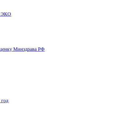
м ЭКО
оценку Минздрава РФ
 год