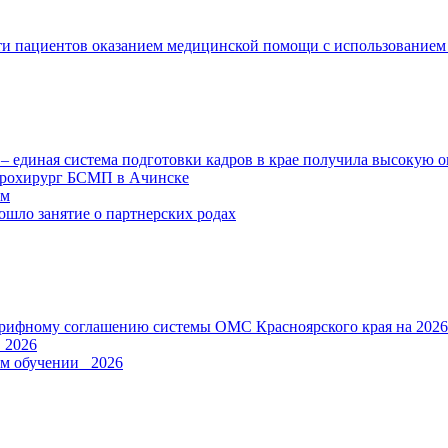
сти пациентов оказанием медицинской помощи с использование
 единая система подготовки кадров в крае получила высокую 
йрохирург БСМП в Ачинске
ем
ошло занятие о партнерских родах
Тарифному соглашению системы ОМС Красноярского края на 2026
_2026
ом обучении_ 2026