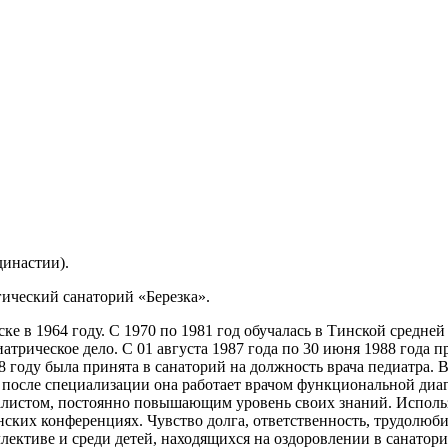
династии).
ический санаторий «Березка».
е в 1964 году. С 1970 по 1981 год обучалась в Тинской средне
атрическое дело. С 01 августа 1987 года по 30 июня 1988 года 
8 году была принята в санаторий на должность врача педиатра.
е после специализации она работает врачом функциональной ди
алистом, постоянно повышающим уровень своих знаний. Использ
нских конференциях. Чувство долга, ответственность, трудолюб
лективе и среди детей, находящихся на оздоровлении в санатор