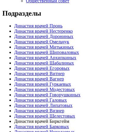
Общественный совет
Подразделы
Династия врачей Пронь
Династия врачей Нестеренко
Династия врачей Дорониных
Династия врачей Омельчук
Династия врачей Митькиных
Династия врачей Шиповаловых
Династия врачей Архипкиных
Династия врачей Шабалиных
Династия врачей Егоровых
Династия врачей Витнер
Династия врачей Вагнер
Династия врачей Гуркаевых
Династия врачей Модестовых
Династия врачей Говорушкиных
Династия врачей Галовых
Династия врачей Липатовых
Династия врачей Визнер
Династия врачей Шелестовых
Династия врачей Биркгейм
Династия врачей Барковых
Династия врачей Николаевых