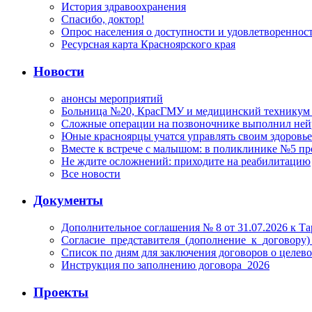
История здравоохранения
Спасибо, доктор!
Опрос населения о доступности и удовлетворенно
Ресурсная карта Красноярского края
Новости
анонсы мероприятий
Больница №20, КрасГМУ и медицинский техникум –
Сложные операции на позвоночнике выполнил не
Юные красноярцы учатся управлять своим здоровь
Вместе к встрече с малышом: в поликлинике №5 пр
Не ждите осложнений: приходите на реабилитацию
Все новости
Документы
Дополнительное соглашения № 8 от 31.07.2026 к 
Согласие_представителя_(дополнение_к_договору)
Список по дням для заключения договоров о целев
Инструкция по заполнению договора_2026
Проекты