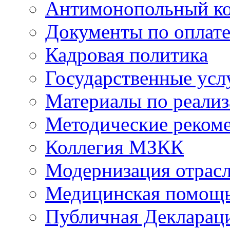
Антимонопольный к
Документы по оплате
Кадровая политика
Государственные усл
Материалы по реали
Методические реком
Коллегия МЗКК
Модернизация отрасл
Медицинская помощ
Публичная Деклараци