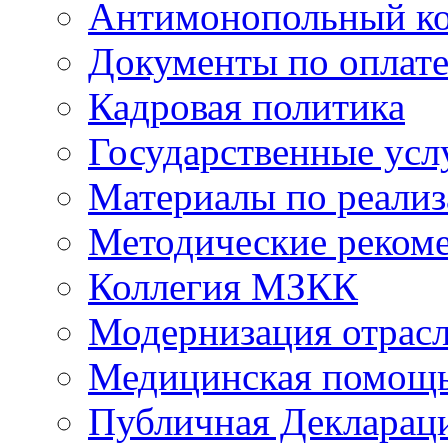
Антимонопольный к
Документы по оплате
Кадровая политика
Государственные усл
Материалы по реали
Методические реком
Коллегия МЗКК
Модернизация отрасл
Медицинская помощ
Публичная Деклараци