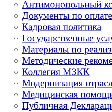
Антимонопольный к
Документы по оплате
Кадровая политика
Государственные усл
Материалы по реали
Методические реком
Коллегия МЗКК
Модернизация отрасл
Медицинская помощ
Публичная Деклараци