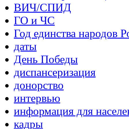
ВИЧ/СПИД
ГО и ЧС
Год единства народов Р
даты
День Победы
диспансеризация
донорство
интервью
информация для населе
кадры