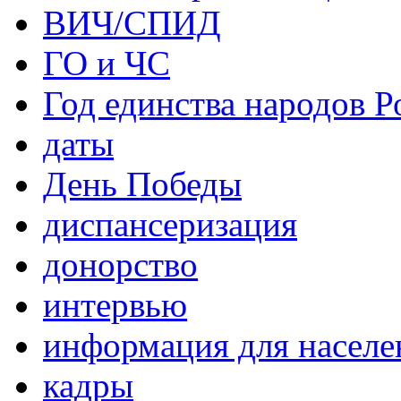
ВИЧ/СПИД
ГО и ЧС
Год единства народов Р
даты
День Победы
диспансеризация
донорство
интервью
информация для населе
кадры