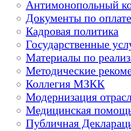
Антимонопольный к
Документы по оплате
Кадровая политика
Государственные усл
Материалы по реали
Методические реком
Коллегия МЗКК
Модернизация отрасл
Медицинская помощ
Публичная Деклараци