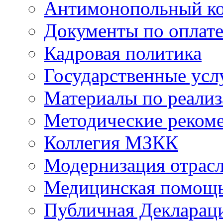
Антимонопольный к
Документы по оплате
Кадровая политика
Государственные усл
Материалы по реали
Методические реком
Коллегия МЗКК
Модернизация отрасл
Медицинская помощ
Публичная Деклараци