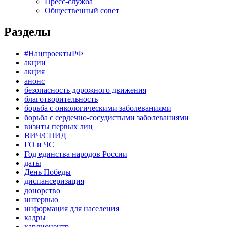
Пресс-служба
Общественный совет
Разделы
#НацпроектыРФ
акции
акция
анонс
безопасность дорожного движения
благотворительность
борьба с онкологическими заболеваниями
борьба с сердечно-сосудистыми заболеваниями
визиты первых лиц
ВИЧ/СПИД
ГО и ЧС
Год единства народов России
даты
День Победы
диспансеризация
донорство
интервью
информация для населения
кадры
кардиоцентр