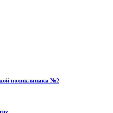
ской поликлиники №2
тву