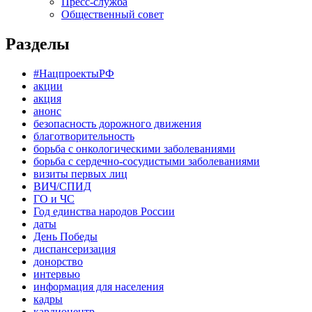
Пресс-служба
Общественный совет
Разделы
#НацпроектыРФ
акции
акция
анонс
безопасность дорожного движения
благотворительность
борьба с онкологическими заболеваниями
борьба с сердечно-сосудистыми заболеваниями
визиты первых лиц
ВИЧ/СПИД
ГО и ЧС
Год единства народов России
даты
День Победы
диспансеризация
донорство
интервью
информация для населения
кадры
кардиоцентр