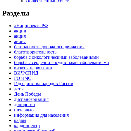
Общественный совет
Разделы
#НацпроектыРФ
акции
акция
анонс
безопасность дорожного движения
благотворительность
борьба с онкологическими заболеваниями
борьба с сердечно-сосудистыми заболеваниями
визиты первых лиц
ВИЧ/СПИД
ГО и ЧС
Год единства народов России
даты
День Победы
диспансеризация
донорство
интервью
информация для населения
кадры
кардиоцентр
клинический случай