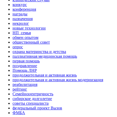
конкурс
конференция
награды
назначения
некролог
новые технологии
НП_семья
обмен опытом
общественный совет
опрос
охрана материнства и детства
паллиативная медицинская помощь
первая помощь
поздравление
Помощь ЛНР
продолжительная и активная жизнь
продолжительная и активная жизнь модернизация
реабилитация
рейтинг
Семейноцентричность
сибирское долголетие
советы специалиста
федеральный проект Вызов
ФМБА