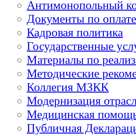
Антимонопольный к
Документы по оплате
Кадровая политика
Государственные усл
Материалы по реали
Методические реком
Коллегия МЗКК
Модернизация отрасл
Медицинская помощ
Публичная Деклараци