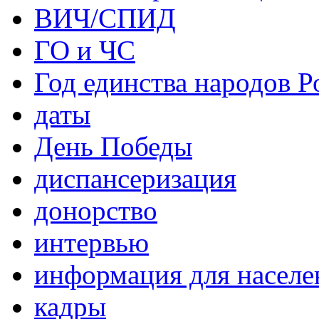
ВИЧ/СПИД
ГО и ЧС
Год единства народов Р
даты
День Победы
диспансеризация
донорство
интервью
информация для населе
кадры