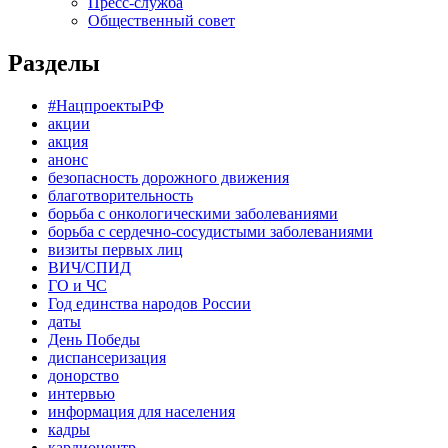
Пресс-служба
Общественный совет
Разделы
#НацпроектыРФ
акции
акция
анонс
безопасность дорожного движения
благотворительность
борьба с онкологическими заболеваниями
борьба с сердечно-сосудистыми заболеваниями
визиты первых лиц
ВИЧ/СПИД
ГО и ЧС
Год единства народов России
даты
День Победы
диспансеризация
донорство
интервью
информация для населения
кадры
кардиоцентр