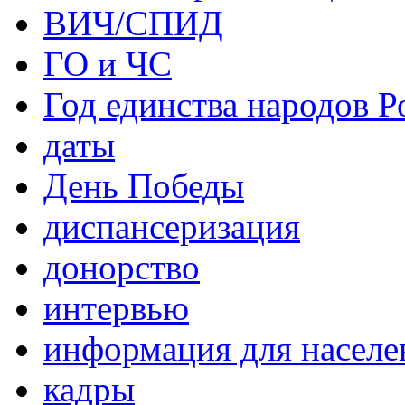
ВИЧ/СПИД
ГО и ЧС
Год единства народов Р
даты
День Победы
диспансеризация
донорство
интервью
информация для населе
кадры