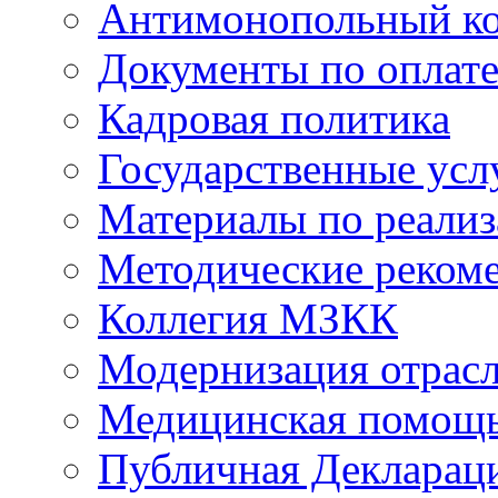
Антимонопольный к
Документы по оплате
Кадровая политика
Государственные усл
Материалы по реали
Методические реком
Коллегия МЗКК
Модернизация отрасл
Медицинская помощ
Публичная Деклараци