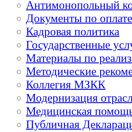
Антимонопольный к
Документы по оплате
Кадровая политика
Государственные усл
Материалы по реали
Методические реком
Коллегия МЗКК
Модернизация отрасл
Медицинская помощ
Публичная Деклараци