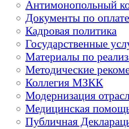
Антимонопольный к
Документы по оплате
Кадровая политика
Государственные усл
Материалы по реали
Методические реком
Коллегия МЗКК
Модернизация отрасл
Медицинская помощ
Публичная Деклараци