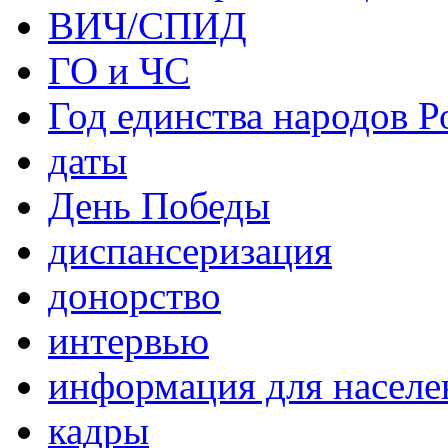
ВИЧ/СПИД
ГО и ЧС
Год единства народов Р
даты
День Победы
диспансеризация
донорство
интервью
информация для населе
кадры