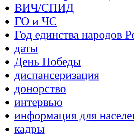
ВИЧ/СПИД
ГО и ЧС
Год единства народов Р
даты
День Победы
диспансеризация
донорство
интервью
информация для населе
кадры