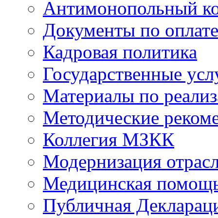
Антимонопольный к
Документы по оплате
Кадровая политика
Государственные усл
Материалы по реали
Методические реком
Коллегия МЗКК
Модернизация отрасл
Медицинская помощ
Публичная Деклараци