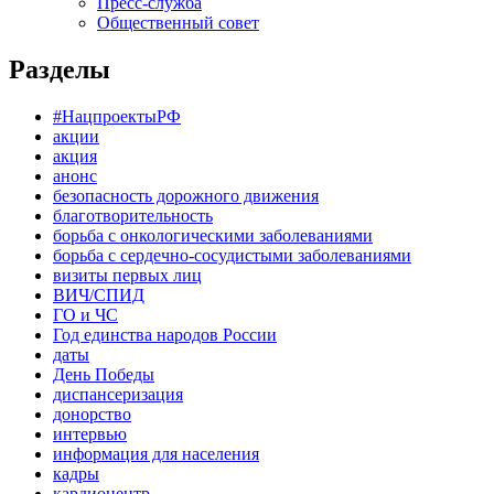
Пресс-служба
Общественный совет
Разделы
#НацпроектыРФ
акции
акция
анонс
безопасность дорожного движения
благотворительность
борьба с онкологическими заболеваниями
борьба с сердечно-сосудистыми заболеваниями
визиты первых лиц
ВИЧ/СПИД
ГО и ЧС
Год единства народов России
даты
День Победы
диспансеризация
донорство
интервью
информация для населения
кадры
кардиоцентр