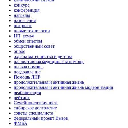
конкурс
конференция
награды
назначения
некролог
новые технологии
НП_семья
обмен опытом
общественный совет
опрос
охрана материнства и детства
паллиативная медицинская помощь
первая помощь
поздравление
Помощь ЛНР
продолжительная и активная жизнь
продолжительная и активная жизнь модернизация
реабилитация
рейтинг
Семейноцентричность
сибирское долголетие
советы специалиста
федеральный проект Вызов
ФМБА