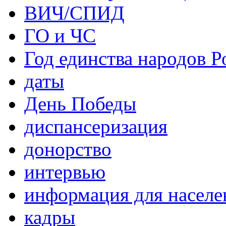
ВИЧ/СПИД
ГО и ЧС
Год единства народов Р
даты
День Победы
диспансеризация
донорство
интервью
информация для населе
кадры