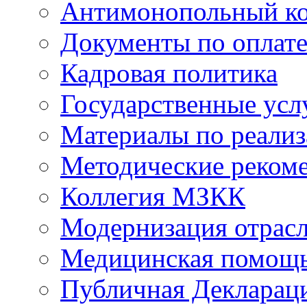
Антимонопольный к
Документы по оплате
Кадровая политика
Государственные усл
Материалы по реали
Методические реком
Коллегия МЗКК
Модернизация отрасл
Медицинская помощ
Публичная Деклараци