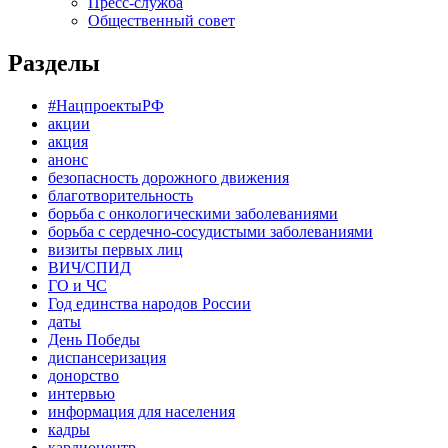
Пресс-служба
Общественный совет
Разделы
#НацпроектыРФ
акции
акция
анонс
безопасность дорожного движения
благотворительность
борьба с онкологическими заболеваниями
борьба с сердечно-сосудистыми заболеваниями
визиты первых лиц
ВИЧ/СПИД
ГО и ЧС
Год единства народов России
даты
День Победы
диспансеризация
донорство
интервью
информация для населения
кадры
кардиоцентр