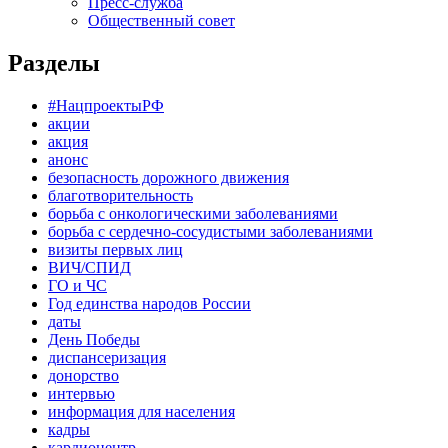
Пресс-служба
Общественный совет
Разделы
#НацпроектыРФ
акции
акция
анонс
безопасность дорожного движения
благотворительность
борьба с онкологическими заболеваниями
борьба с сердечно-сосудистыми заболеваниями
визиты первых лиц
ВИЧ/СПИД
ГО и ЧС
Год единства народов России
даты
День Победы
диспансеризация
донорство
интервью
информация для населения
кадры
кардиоцентр