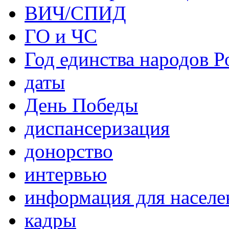
ВИЧ/СПИД
ГО и ЧС
Год единства народов Р
даты
День Победы
диспансеризация
донорство
интервью
информация для населе
кадры