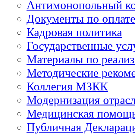
Антимонопольный к
Документы по оплате
Кадровая политика
Государственные усл
Материалы по реали
Методические реком
Коллегия МЗКК
Модернизация отрасл
Медицинская помощ
Публичная Деклараци