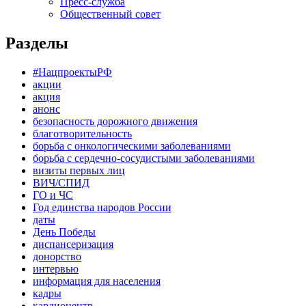
Пресс-служба
Общественный совет
Разделы
#НацпроектыРФ
акции
акция
анонс
безопасность дорожного движения
благотворительность
борьба с онкологическими заболеваниями
борьба с сердечно-сосудистыми заболеваниями
визиты первых лиц
ВИЧ/СПИД
ГО и ЧС
Год единства народов России
даты
День Победы
диспансеризация
донорство
интервью
информация для населения
кадры
кардиоцентр