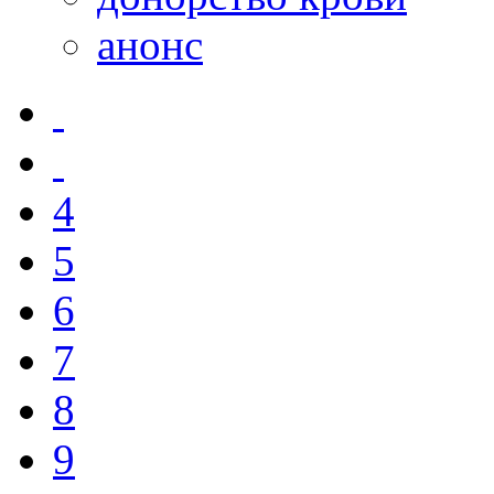
анонс
4
5
6
7
8
9