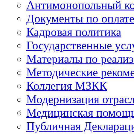
Антимонопольный к
Документы по оплате
Кадровая политика
Государственные усл
Материалы по реали
Методические реком
Коллегия МЗКК
Модернизация отрасл
Медицинская помощ
Публичная Деклараци