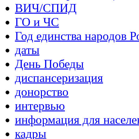
ВИЧ/СПИД
ГО и ЧС
Год единства народов Р
даты
День Победы
диспансеризация
донорство
интервью
информация для населе
кадры