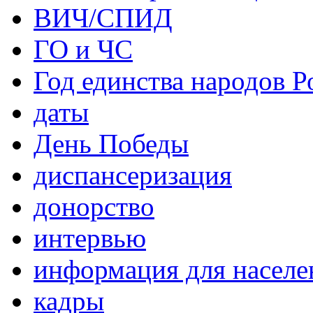
ВИЧ/СПИД
ГО и ЧС
Год единства народов Р
даты
День Победы
диспансеризация
донорство
интервью
информация для населе
кадры