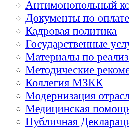
Антимонопольный к
Документы по оплате
Кадровая политика
Государственные усл
Материалы по реали
Методические реком
Коллегия МЗКК
Модернизация отрасл
Медицинская помощ
Публичная Деклараци