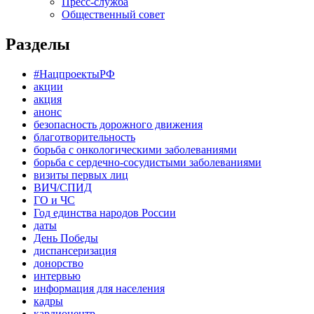
Пресс-служба
Общественный совет
Разделы
#НацпроектыРФ
акции
акция
анонс
безопасность дорожного движения
благотворительность
борьба с онкологическими заболеваниями
борьба с сердечно-сосудистыми заболеваниями
визиты первых лиц
ВИЧ/СПИД
ГО и ЧС
Год единства народов России
даты
День Победы
диспансеризация
донорство
интервью
информация для населения
кадры
кардиоцентр