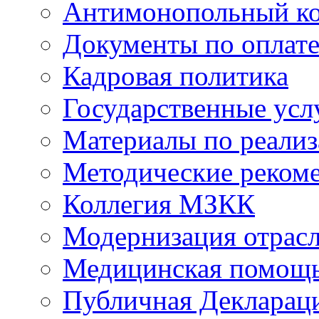
Антимонопольный к
Документы по оплате
Кадровая политика
Государственные усл
Материалы по реали
Методические реком
Коллегия МЗКК
Модернизация отрасл
Медицинская помощ
Публичная Деклараци