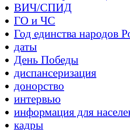
ВИЧ/СПИД
ГО и ЧС
Год единства народов Р
даты
День Победы
диспансеризация
донорство
интервью
информация для населе
кадры