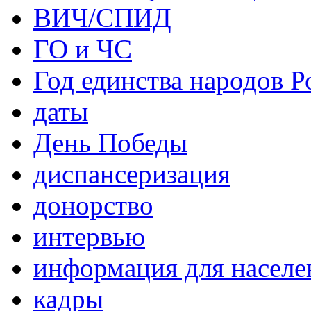
ВИЧ/СПИД
ГО и ЧС
Год единства народов Р
даты
День Победы
диспансеризация
донорство
интервью
информация для населе
кадры