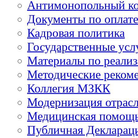
Антимонопольный к
Документы по оплате
Кадровая политика
Государственные усл
Материалы по реали
Методические реком
Коллегия МЗКК
Модернизация отрасл
Медицинская помощ
Публичная Деклараци