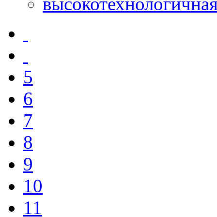
высокотехнологична
5
6
7
8
9
10
11