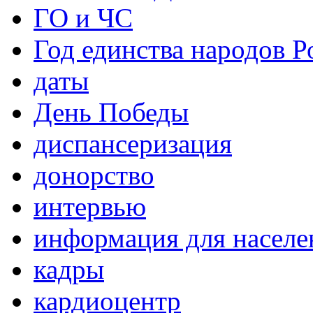
ГО и ЧС
Год единства народов Р
даты
День Победы
диспансеризация
донорство
интервью
информация для населе
кадры
кардиоцентр