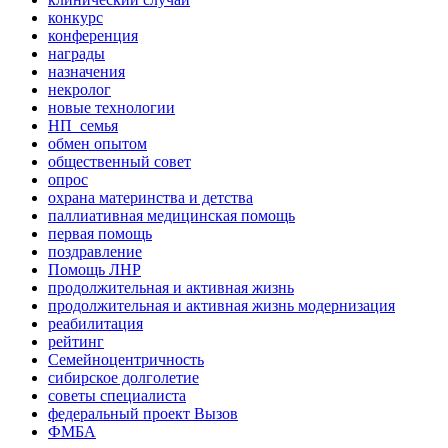
конкурс
конференция
награды
назначения
некролог
новые технологии
НП_семья
обмен опытом
общественный совет
опрос
охрана материнства и детства
паллиативная медицинская помощь
первая помощь
поздравление
Помощь ЛНР
продолжительная и активная жизнь
продолжительная и активная жизнь модернизация
реабилитация
рейтинг
Семейноцентричность
сибирское долголетие
советы специалиста
федеральный проект Вызов
ФМБА