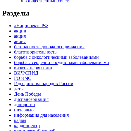
Общественный совет
Разделы
#НацпроектыРФ
акции
акция
анонс
безопасность дорожного движения
благотворительность
борьба с онкологическими заболеваниями
борьба с сердечно-сосудистыми заболеваниями
визиты первых лиц
ВИЧ/СПИД
ГО и ЧС
Год единства народов России
даты
День Победы
диспансеризация
донорство
интервью
информация для населения
кадры
кардиоцентр
клинический случай