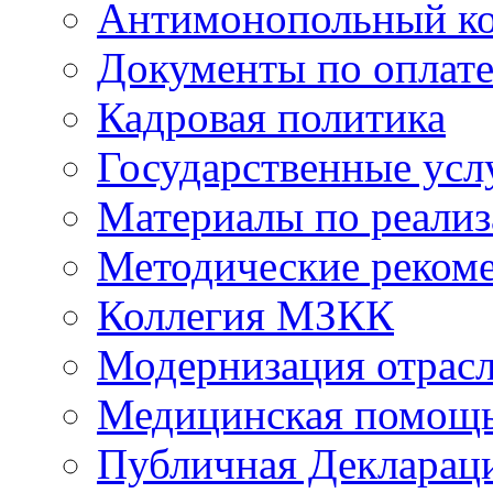
Антимонопольный к
Документы по оплате
Кадровая политика
Государственные усл
Материалы по реали
Методические реком
Коллегия МЗКК
Модернизация отрасл
Медицинская помощ
Публичная Деклараци