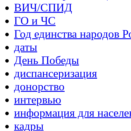
ВИЧ/СПИД
ГО и ЧС
Год единства народов Р
даты
День Победы
диспансеризация
донорство
интервью
информация для населе
кадры