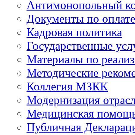
Антимонопольный к
Документы по оплате
Кадровая политика
Государственные усл
Материалы по реали
Методические реком
Коллегия МЗКК
Модернизация отрасл
Медицинская помощ
Публичная Деклараци