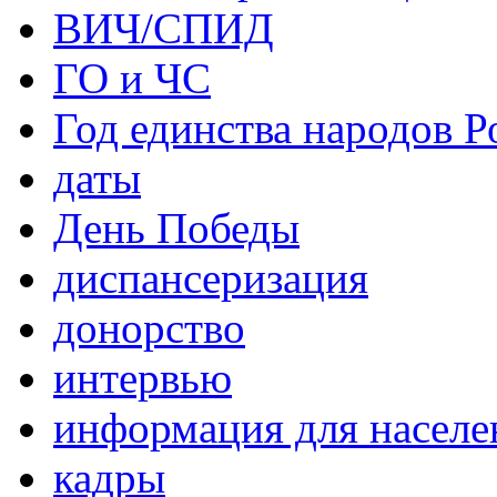
ВИЧ/СПИД
ГО и ЧС
Год единства народов Р
даты
День Победы
диспансеризация
донорство
интервью
информация для населе
кадры