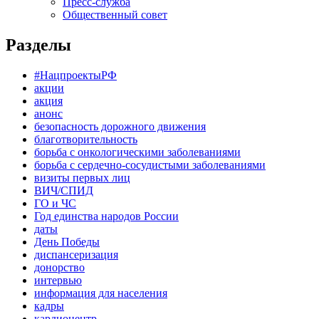
Пресс-служба
Общественный совет
Разделы
#НацпроектыРФ
акции
акция
анонс
безопасность дорожного движения
благотворительность
борьба с онкологическими заболеваниями
борьба с сердечно-сосудистыми заболеваниями
визиты первых лиц
ВИЧ/СПИД
ГО и ЧС
Год единства народов России
даты
День Победы
диспансеризация
донорство
интервью
информация для населения
кадры
кардиоцентр