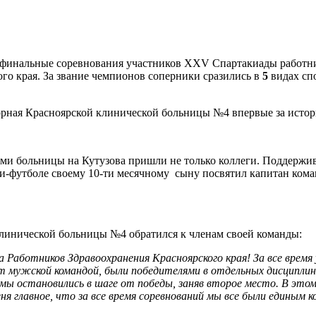
и финальные соревнования участников XXV Спартакиады работни
о края. За звание чемпионов соперники сразились в
5
видах спо
рная Красноярской клинической больницы №4 впервые за истор
ами больницы на Кутузова пришли не только коллеги. Поддержив
ни-футболе своему 10-ти месячному сыну посвятил капитан ком
линической больницы №4 обратился к членам своей команды:
 Работников Здравоохранения Красноярского края! За все время
т мужской командой, были победителями в отдельных дисциплин
 мы остановились в шаге от победы, заняв второе место. В это
я главное, что за все время соревнований мы все были единым 