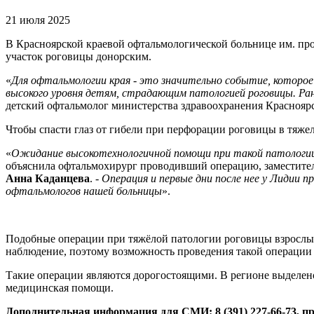
21 июля 2025
В Красноярской краевой офтальмологической больнице им. про
участок роговицы донорским.
«
Для офтальмологии края - это значительно событие, которо
высокого уровня детям, страдающим патологией роговицы. Ран
детский офтальмолог министерства здравоохранения Краснояр
Чтобы спасти глаз от гибели при перфорации роговицы в тяжел
«
Ожидание высокотехнологичной помощи при такой патологии з
объяснила офтальмохирург проводивший операцию, заместитель
Анна Каданцева
. -
Операция и первые дни после нее у Лидии 
офтальмологов нашей больницы
».
Подобные операции при тяжёлой патологии роговицы взрослым
наблюдение, поэтому возможность проведения такой операции 
Такие операции являются дорогостоящими. В регионе выделен
медицинская помощи.
Дополнительная информация для СМИ: 8 (391) 227-66-73, п