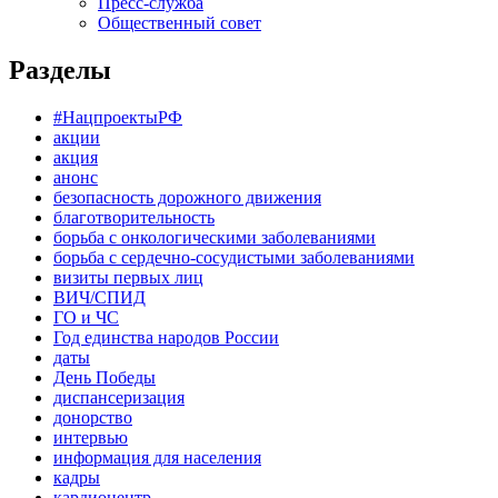
Пресс-служба
Общественный совет
Разделы
#НацпроектыРФ
акции
акция
анонс
безопасность дорожного движения
благотворительность
борьба с онкологическими заболеваниями
борьба с сердечно-сосудистыми заболеваниями
визиты первых лиц
ВИЧ/СПИД
ГО и ЧС
Год единства народов России
даты
День Победы
диспансеризация
донорство
интервью
информация для населения
кадры
кардиоцентр