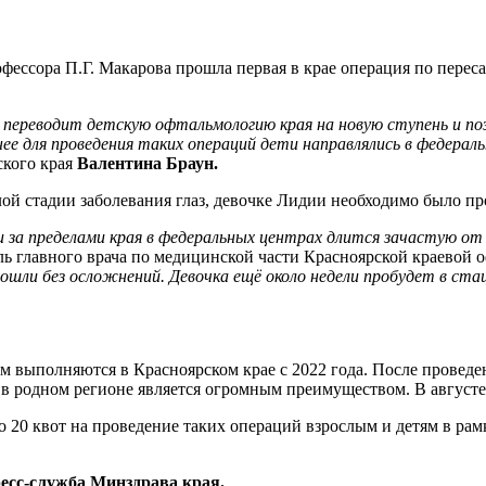
фессора П.Г. Макарова прошла первая в крае операция по пере
е переводит детскую офтальмологию края на новую ступень и п
ее для проведения таких операций дети направлялись в федерал
ского края
Валентина Браун.
ой стадии заболевания глаз, девочке Лидии необходимо было пр
а пределами края в федеральных центрах длится зачастую от г
 главного врача по медицинской части Красноярской краевой о
прошли без осложнений. Девочка ещё около недели пробудет в ст
 выполняются в Красноярском крае с 2022 года. После проведе
в родном регионе является огромным преимуществом. В августе
о 20 квот на проведение таких операций взрослым и детям в р
ресс-служба Минздрава края.