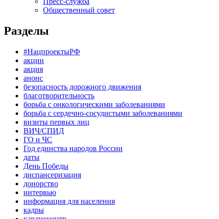
Пресс-служба
Общественный совет
Разделы
#НацпроектыРФ
акции
акция
анонс
безопасность дорожного движения
благотворительность
борьба с онкологическими заболеваниями
борьба с сердечно-сосудистыми заболеваниями
визиты первых лиц
ВИЧ/СПИД
ГО и ЧС
Год единства народов России
даты
День Победы
диспансеризация
донорство
интервью
информация для населения
кадры
кардиоцентр