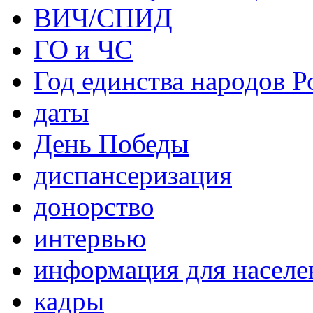
ВИЧ/СПИД
ГО и ЧС
Год единства народов Р
даты
День Победы
диспансеризация
донорство
интервью
информация для населе
кадры