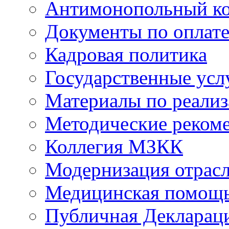
Антимонопольный к
Документы по оплате
Кадровая политика
Государственные усл
Материалы по реали
Методические реком
Коллегия МЗКК
Модернизация отрасл
Медицинская помощ
Публичная Деклараци