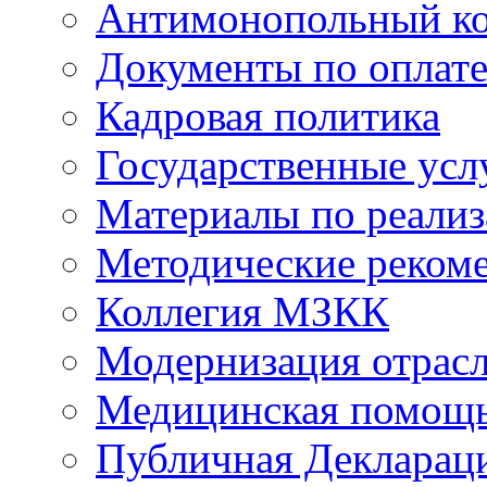
Антимонопольный к
Документы по оплате
Кадровая политика
Государственные усл
Материалы по реали
Методические реком
Коллегия МЗКК
Модернизация отрасл
Медицинская помощ
Публичная Деклараци