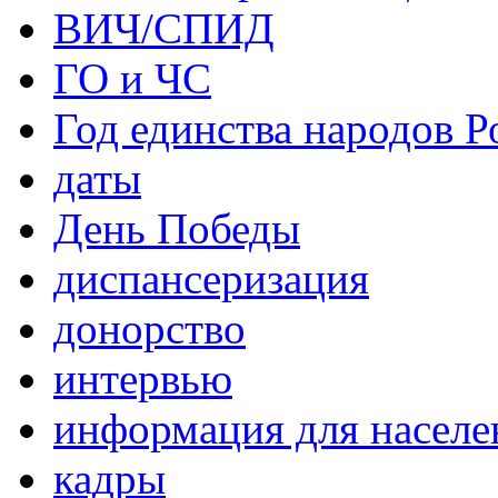
ВИЧ/СПИД
ГО и ЧС
Год единства народов Р
даты
День Победы
диспансеризация
донорство
интервью
информация для населе
кадры