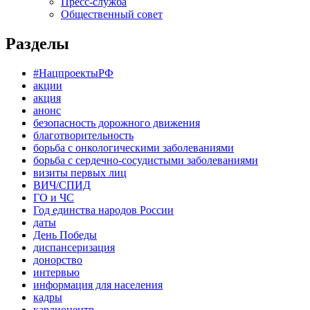
Пресс-служба
Общественный совет
Разделы
#НацпроектыРФ
акции
акция
анонс
безопасность дорожного движения
благотворительность
борьба с онкологическими заболеваниями
борьба с сердечно-сосудистыми заболеваниями
визиты первых лиц
ВИЧ/СПИД
ГО и ЧС
Год единства народов России
даты
День Победы
диспансеризация
донорство
интервью
информация для населения
кадры
кардиоцентр