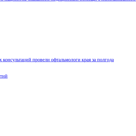
х консультаций провели офтальмологи края за полгода
нтий