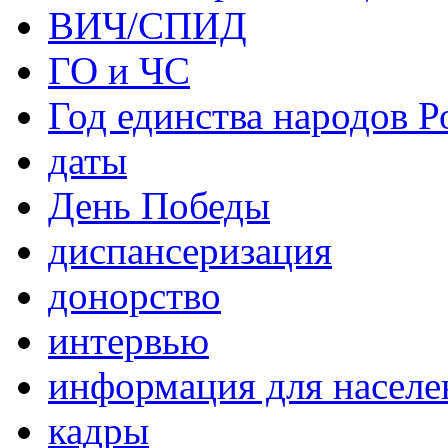
ВИЧ/СПИД
ГО и ЧС
Год единства народов Р
даты
День Победы
диспансеризация
донорство
интервью
информация для населе
кадры