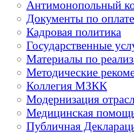
Антимонопольный к
Документы по оплате
Кадровая политика
Государственные усл
Материалы по реали
Методические реком
Коллегия МЗКК
Модернизация отрасл
Медицинская помощ
Публичная Деклараци