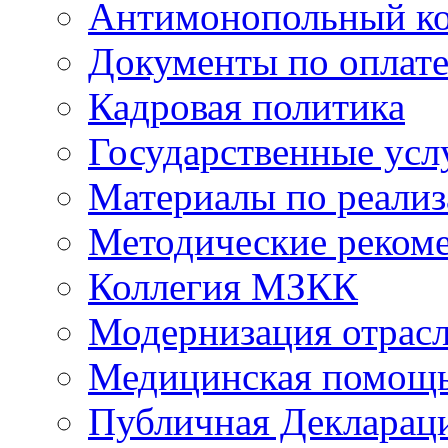
Антимонопольный к
Документы по оплате
Кадровая политика
Государственные усл
Материалы по реали
Методические реком
Коллегия МЗКК
Модернизация отрасл
Медицинская помощ
Публичная Деклараци