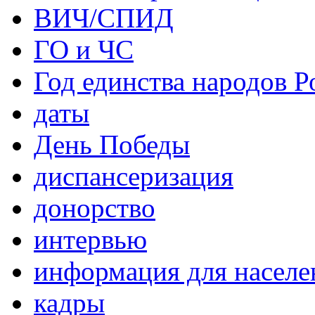
ВИЧ/СПИД
ГО и ЧС
Год единства народов Р
даты
День Победы
диспансеризация
донорство
интервью
информация для населе
кадры