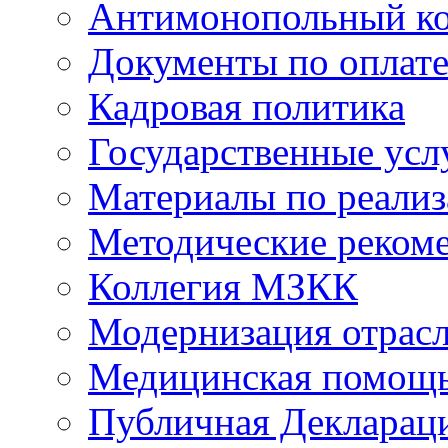
Антимонопольный к
Документы по оплате
Кадровая политика
Государственные усл
Материалы по реали
Методические реком
Коллегия МЗКК
Модернизация отрасл
Медицинская помощ
Публичная Деклараци