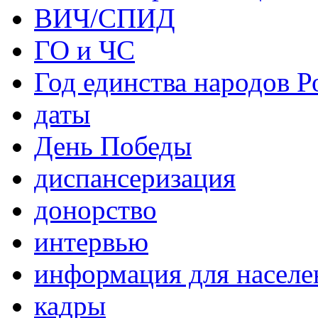
ВИЧ/СПИД
ГО и ЧС
Год единства народов Р
даты
День Победы
диспансеризация
донорство
интервью
информация для населе
кадры