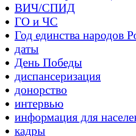
ВИЧ/СПИД
ГО и ЧС
Год единства народов Р
даты
День Победы
диспансеризация
донорство
интервью
информация для населе
кадры