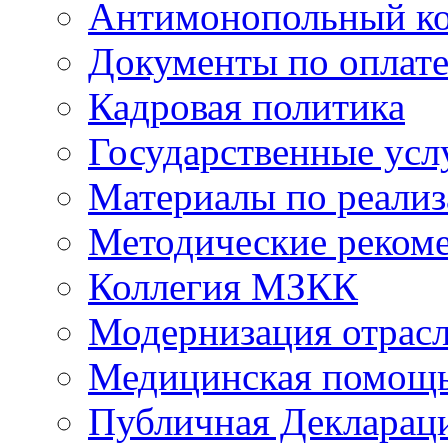
Антимонопольный к
Документы по оплате
Кадровая политика
Государственные усл
Материалы по реали
Методические реком
Коллегия МЗКК
Модернизация отрасл
Медицинская помощ
Публичная Деклараци