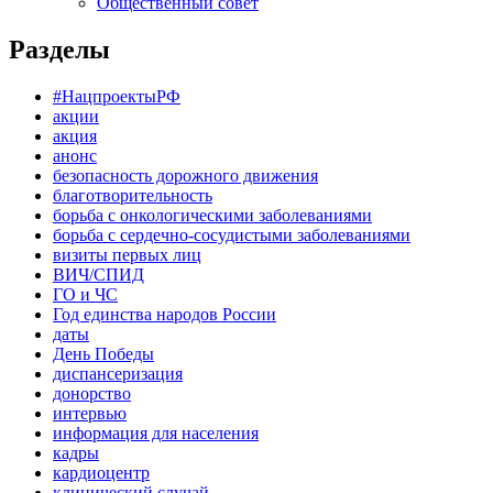
Общественный совет
Разделы
#НацпроектыРФ
акции
акция
анонс
безопасность дорожного движения
благотворительность
борьба с онкологическими заболеваниями
борьба с сердечно-сосудистыми заболеваниями
визиты первых лиц
ВИЧ/СПИД
ГО и ЧС
Год единства народов России
даты
День Победы
диспансеризация
донорство
интервью
информация для населения
кадры
кардиоцентр
клинический случай