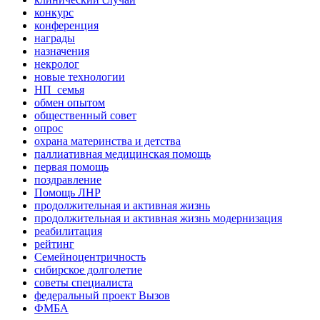
конкурс
конференция
награды
назначения
некролог
новые технологии
НП_семья
обмен опытом
общественный совет
опрос
охрана материнства и детства
паллиативная медицинская помощь
первая помощь
поздравление
Помощь ЛНР
продолжительная и активная жизнь
продолжительная и активная жизнь модернизация
реабилитация
рейтинг
Семейноцентричность
сибирское долголетие
советы специалиста
федеральный проект Вызов
ФМБА