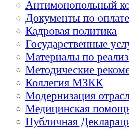
Антимонопольный к
Документы по оплате
Кадровая политика
Государственные усл
Материалы по реали
Методические реком
Коллегия МЗКК
Модернизация отрасл
Медицинская помощ
Публичная Деклараци