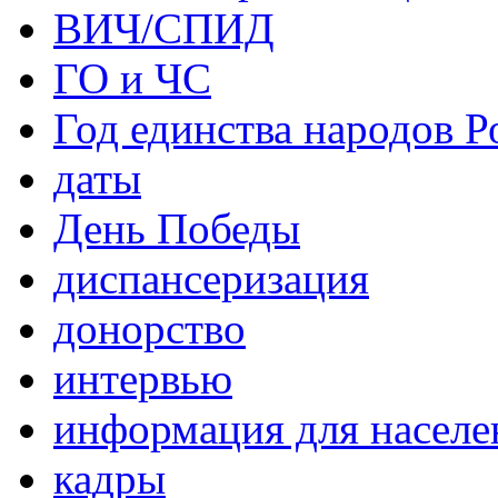
ВИЧ/СПИД
ГО и ЧС
Год единства народов Р
даты
День Победы
диспансеризация
донорство
интервью
информация для населе
кадры