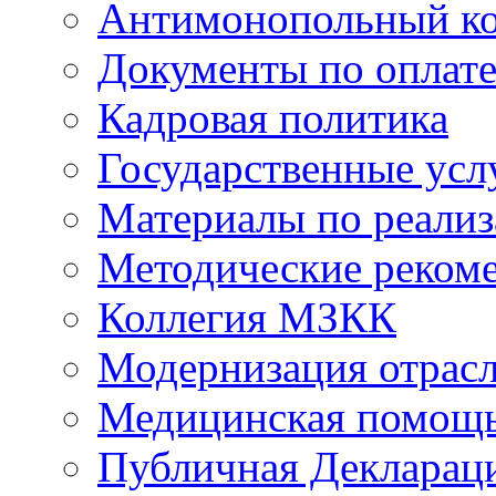
Антимонопольный к
Документы по оплате
Кадровая политика
Государственные усл
Материалы по реали
Методические реком
Коллегия МЗКК
Модернизация отрасл
Медицинская помощ
Публичная Деклараци