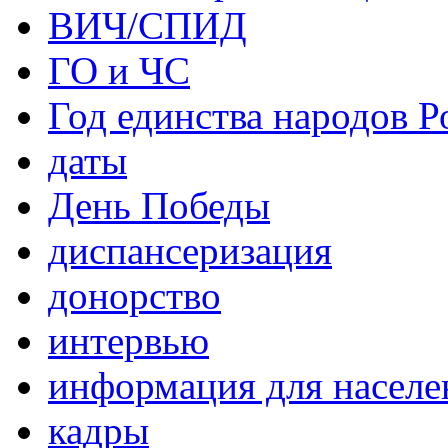
ВИЧ/СПИД
ГО и ЧС
Год единства народов Р
даты
День Победы
диспансеризация
донорство
интервью
информация для населе
кадры